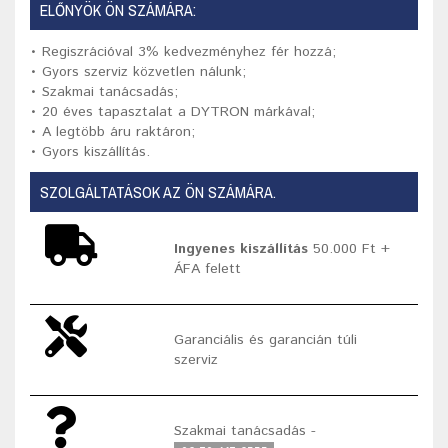
ELŐNYÖK ÖN SZÁMÁRA:
• Regiszrációval 3% kedvezményhez fér hozzá;
• Gyors szerviz közvetlen nálunk;
• Szakmai tanácsadás;
• 20 éves tapasztalat a DYTRON márkával;
• A legtöbb áru raktáron;
• Gyors kiszállítás.
SZOLGÁLTATÁSOK AZ ÖN SZÁMÁRA.
Ingyenes kiszállítás
50.000 Ft +
ÁFA felett
Garanciális és garancián túli
szerviz
Szakmai tanácsadás -