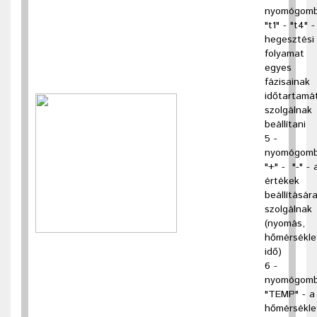
nyomógom
"t1" - "t4" -
hegesztési
folyamat
egyes
fázisainak
időtartamá
szolgálnak
beállítani
5 -
nyomógom
"+" - "-" - 
értékek
beállításár
szolgálnak
(nyomás,
hőmérsékle
idő)
6 -
nyomógom
"TEMP" - a
hőmérsékle