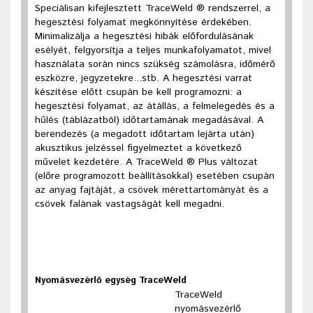
Speciálisan kifejlesztett TraceWeld ® rendszerrel, a
hegesztési folyamat megkönnyítése érdekében.
Minimalizálja a hegesztési hibák előfordulásának
esélyét, felgyorsítja a teljes munkafolyamatot, mivel
használata során nincs szükség számolásra, időmérő
eszközre, jegyzetekre...stb. A hegesztési varrat
készítése előtt csupán be kell programozni: a
hegesztési folyamat, az átállás, a felmelegedés és a
hűlés (táblázatból) időtartamának megadásával. A
berendezés (a megadott időtartam lejárta után)
akusztikus jelzéssel figyelmeztet a következő
művelet kezdetére. A TraceWeld ® Plus változat
(előre programozott beállításokkal) esetében csupán
az anyag fajtáját, a csövek mérettartományát és a
csövek falának vastagságát kell megadni.
Nyomásvezérlő egység TraceWeld
TraceWeld
nyomásvezérlő