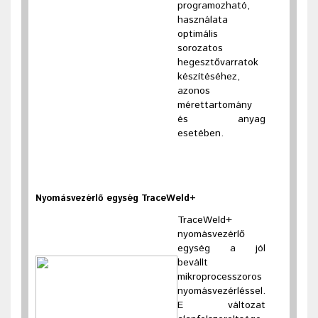
programozható,
használata
optimális
sorozatos
hegesztővarratok
készítéséhez,
azonos
mérettartomány
és anyag
esetében.
Nyomásvezérlő egység TraceWeld+
TraceWeld+
nyomásvezérlő
egység a jól
bevállt
mikroprocesszoros
nyomásvezérléssel.
E változat