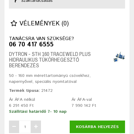
Szaktanácsadás
VÉLEMÉNYEK (0)
TANÁCSRA VAN SZÜKSÉGE?
06 70 417 6555
DYTRON - STH 160 TRACEWELD PLUS
HIDRAULIKUS TÜKÖRHEGESZTŐ
BERENDEZÉS
50 - 160 mm mérettartományú csövekhez,
napernyővel, speciális nyomtatóval
Termék típusa:
21472
Ár ÁFA nélkül
Ár ÁFA-val
6 291 450 Ft
7 990 142 Ft
Szállítási határidő 7- 10 nap
KOSÁRBA HELYEZÉS