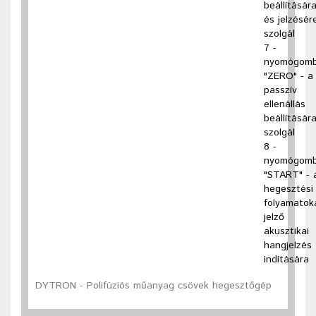
beállításár
és jelzésér
szolgál
7 -
nyomógom
"ZERO" - a
passzív
ellenállás
beállításár
szolgál
8 -
nyomógom
"START" - 
hegesztési
folyamatok
jelző
akusztikai
hangjelzés
indítására
DYTRON - Polifúziós műanyag csövek hegesztőgép