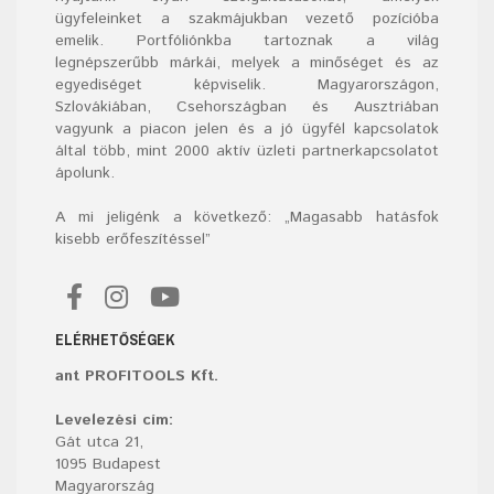
ügyfeleinket a szakmájukban vezető pozícióba
emelik. Portfóliónkba tartoznak a világ
legnépszerűbb márkái, melyek a minőséget és az
egyediséget képviselik. Magyarországon,
Szlovákiában, Csehországban és Ausztriában
vagyunk a piacon jelen és a jó ügyfél kapcsolatok
által több, mint 2000 aktív üzleti partnerkapcsolatot
ápolunk.
A mi jeligénk a következő: „Magasabb hatásfok
kisebb erőfeszítéssel”
ELÉRHETŐSÉGEK
ant PROFITOOLS Kft.
Levelezési cím:
Gát utca 21,
1095 Budapest
Magyarország