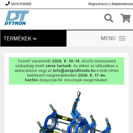
06703130655
Regisztrácio
|
Bejelentkezé
Ft
MENU
TERMÉKEK
Tisztelt Vásárlóink!
2026. 8. 10–14.
között üzemszüneti
szabadság miatt
zárva tartunk.
Az ebben az időszakban a
webáruházon vagy az
info@antprofitools.hu
e-mail-címen
beérkezett megrendeléseket
2026. 8. 17-én,
hétfőn
dolgozzuk fel. Köszönjük megértésüket.