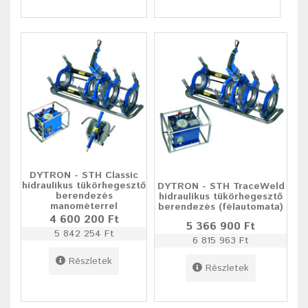
DYTRON - STH Classic
hidraulikus tükörhegesztő
DYTRON - STH TraceWeld
berendezés
hidraulikus tükörhegesztő
manométerrel
berendezés (félautomata)
4 600 200 Ft
5 366 900 Ft
5 842 254 Ft
6 815 963 Ft
Részletek
Részletek