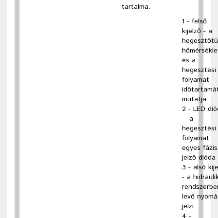
tartalma.
1 - felső
kijelző - a
hegesztőtü
hőmérsékle
és a
hegesztési
folyamat
időtartamá
mutatja
2 - LED di
- a
hegesztési
folyamat
egyes fázis
jelző dióda
3 - alsó kij
- a hidrauli
rendszerbe
levő nyomá
jelzi
4 -