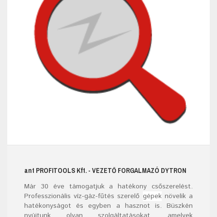
ant
PROFITOOLS
Kft.
- VEZETŐ FORGALMAZÓ DYTRON
Már
30
éve támogatjuk a hatékony csőszerelést.
Professzionális víz-gáz-fűtés szerelő
gépek
növelik a
hatékonyságot és egyben a hasznot is. Büszkén
nyújtunk olyan szolgáltatásokat, amelyek