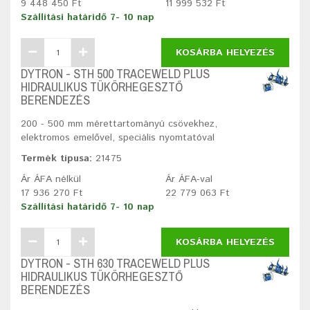
9 448 450 Ft
11 999 532 Ft
Szállítási határidő 7- 10 nap
KOSÁRBA HELYEZÉS
DYTRON - STH 500 TRACEWELD PLUS
HIDRAULIKUS TÜKÖRHEGESZTŐ
BERENDEZÉS
200 - 500 mm mérettartományú csövekhez,
elektromos emelővel, speciális nyomtatóval
Termék típusa:
21475
Ár ÁFA nélkül
Ár ÁFA-val
17 936 270 Ft
22 779 063 Ft
Szállítási határidő 7- 10 nap
KOSÁRBA HELYEZÉS
DYTRON - STH 630 TRACEWELD PLUS
HIDRAULIKUS TÜKÖRHEGESZTŐ
BERENDEZÉS