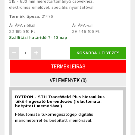
315 - 630 mm mérettartományú csövekhez,
elektromos emelővel, speciális nyomtatóval
Termék típusa:
21476
Ár ÁFA nélkül
Ár ÁFA-val
23 185 910 Ft
29 446 106 Ft
Szállítási határidő 7- 10 nap
KOSÁRBA HELYEZÉS
TERMÉKLEÍRÁS
VÉLEMÉNYEK (0)
DYTRON - STH TraceWeld Plus hidraulikus
tükörhegesztő berendezés (félautomata,
beépített memóriával)
Félautomata tükörhegesztőgép digitális
manométerrel és beépített memóriával.