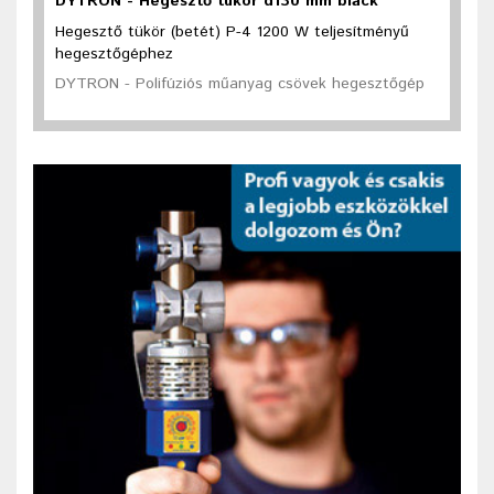
DYTRON - Hegesztő tükör d130 mm black
Hegesztő tükör (betét) P-4 1200 W teljesítményű
hegesztőgéphez
DYTRON - Polifúziós műanyag csövek hegesztőgép