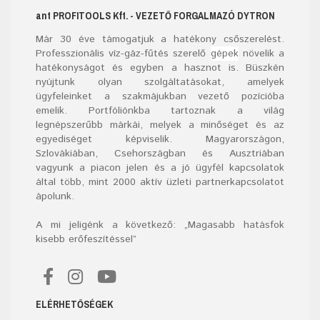
ant
PROFITOOLS
Kft.
- VEZETŐ FORGALMAZÓ DYTRON
Már
30
éve támogatjuk a hatékony csőszerelést.
Professzionális víz-gáz-fűtés szerelő
gépek
növelik a
hatékonyságot és egyben a hasznot is. Büszkén
nyújtunk olyan szolgáltatásokat, amelyek
ügyfeleinket a szakmájukban vezető pozícióba
emelik. Portfóliónkba tartoznak a világ
legnépszerűbb márkái, melyek a minőséget és az
egyediséget képviselik. Magyarországon,
Szlovákiában, Csehországban és Ausztriában
vagyunk a piacon jelen és a jó ügyfél kapcsolatok
által több, mint 2000 aktív üzleti partnerkapcsolatot
ápolunk.
A mi jeligénk a következő: „Magasabb hatásfok
kisebb erőfeszítéssel”
ELÉRHETŐSÉGEK