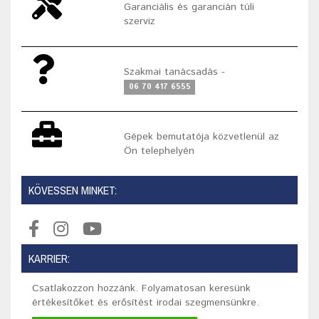
Garanciális és garancián túli
szerviz
Szakmai tanácsadás -
06 70 417 6555
Gépek bemutatója közvetlenül az
Ön telephelyén
KÖVESSEN MINKET:
KARRIER:
Csatlakozzon hozzánk. Folyamatosan keresünk
értékesítőket és erősítést irodai szegmensünkre.