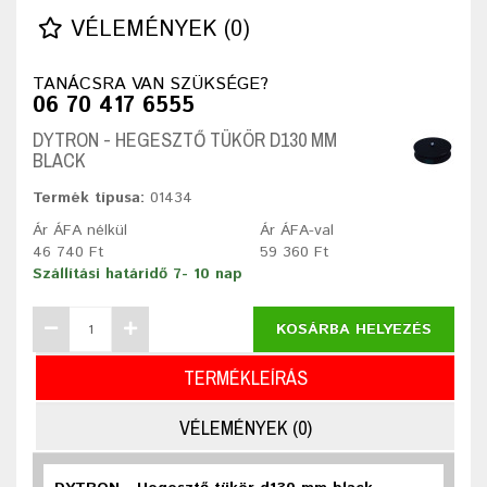
VÉLEMÉNYEK (0)
TANÁCSRA VAN SZÜKSÉGE?
06 70 417 6555
DYTRON - HEGESZTŐ TÜKÖR D130 MM
BLACK
Termék típusa:
01434
Ár ÁFA nélkül
Ár ÁFA-val
46 740 Ft
59 360 Ft
Szállítási határidő 7- 10 nap
KOSÁRBA HELYEZÉS
TERMÉKLEÍRÁS
VÉLEMÉNYEK (0)