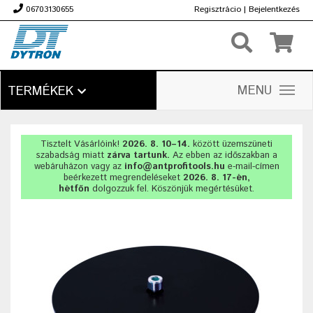
06703130655
Regisztrácio
|
Bejelentkezés
Ft
MENU
TERMÉKEK
Tisztelt Vásárlóink!
2026. 8. 10–14.
között üzemszüneti
szabadság miatt
zárva tartunk.
Az ebben az időszakban a
webáruházon vagy az
info@antprofitools.hu
e-mail-címen
beérkezett megrendeléseket
2026. 8. 17-én,
hétfőn
dolgozzuk fel. Köszönjük megértésüket.