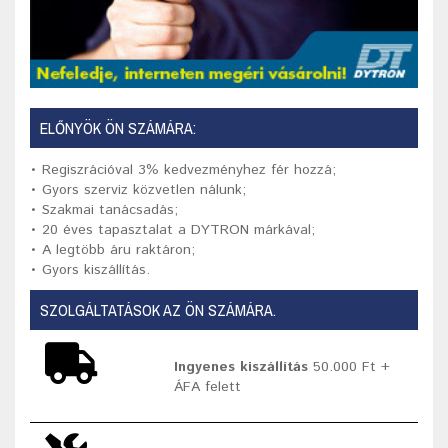
ELŐNYÖK ÖN SZÁMÁRA:
• Regiszrációval 3% kedvezményhez fér hozzá;
• Gyors szerviz közvetlen nálunk;
• Szakmai tanácsadás;
• 20 éves tapasztalat a DYTRON márkával;
• A legtöbb áru raktáron;
• Gyors kiszállítás.
SZOLGÁLTATÁSOK AZ ÖN SZÁMÁRA.
Ingyenes kiszállítás
50.000 Ft +
ÁFA felett